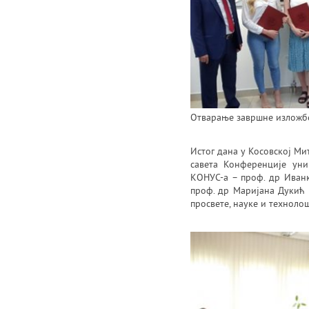
Отварање завршне изложбе
Истог дана у Косовској Ми
савета Конференције уни
КОНУС-а – проф. др Иванк
проф. др Маријана Дукић 
просвете, науке и технолош