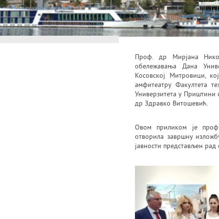
Проф. др Мирјана Нико
обележавања Дана Унив
Косовској Митровици, ко
амфитеатру Факултета те
Универзитета у Приштини 
др Здравко Витошевић.
Овом приликом је проф.
отворила завршну изложбу
јавности представљен рад 