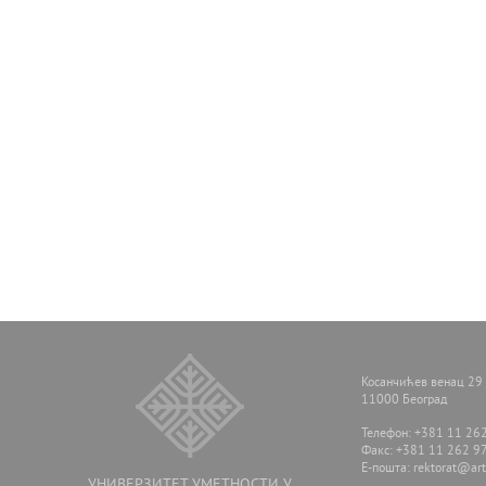
Косанчићев венац 29
11000 Београд
Телефон: +381 11 26
Факс: +381 11 262 9
E-пошта:
rektorat@arts
УНИВЕРЗИТЕТ УМЕТНОСТИ У