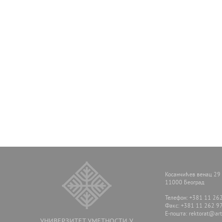
Косанчићев венац 29
11000 Београд
Телефон: +381 11 26
Факс: +381 11 262 9
E-пошта:
rektorat@arts
УНИВЕРЗИТЕТ УМЕТНОСТИ У