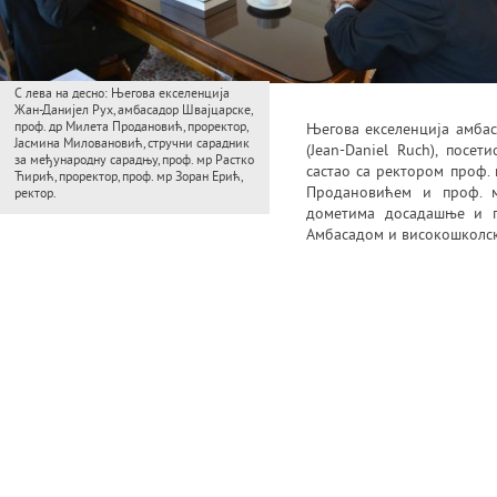
С лева на десно: Његова екселенција
Жан-Данијел Рух, амбасадор Швајцарске,
проф. др Милета Продановић, проректор,
Његова екселенција амбас
Јасмина Миловановић, стручни сарадник
(Jean-Daniel Ruch), посет
за међународну сарадњу, проф. мр Растко
састао са ректором проф
Ћирић, проректор, проф. мр Зоран Ерић,
Продановићем и проф. м
ректор.
дометима досадашње и п
Амбасадом и високошколск