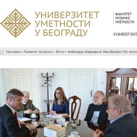
ФАКУЛТЕТ
МУЗИЧКЕ
УМЕТНОСТИ
УНИВЕРЗИ
Насловна
>
Приватно: Актуелно
>
Вести
> Амбасадор Швајцарске Жан-Данијел Рух посети