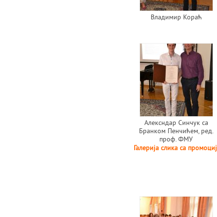
Владимир Кораћ
Алексндар Синчук са
Бранком Пенчићем, ред.
проф. ФМУ
Галерија слика са промоци