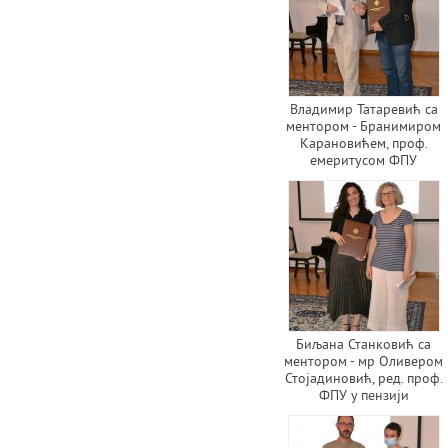
Владимир Татаревић са
ментором - Бранимиром
Карановићем, проф.
емеритусом ФПУ
Биљана Станковић са
ментором - мр Оливером
Стојадиновић, ред. проф.
ФПУ у пензији