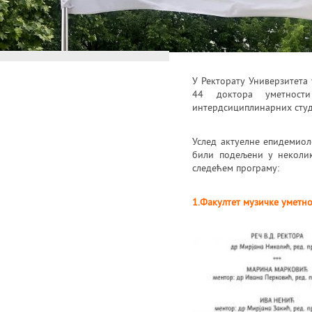
У Ректорату Универзитета 
44 доктора уметност
интердсициплинарних студи
Услед актуелне епидемиол
били подељени у неколи
следећем програму:
1.Факултет музичке уметн