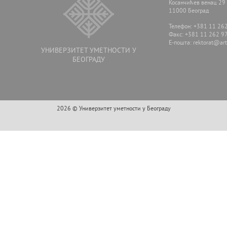
Косанчићев венац 29
11000 Београд
Телефон: +381 11 26
Факс: +381 11 262 9
E-пошта:
rektorat@arts
УНИВЕРЗИТЕТ УМЕТНОСТИ У
БЕОГРАДУ
2026 © Универзитет уметности у Београду