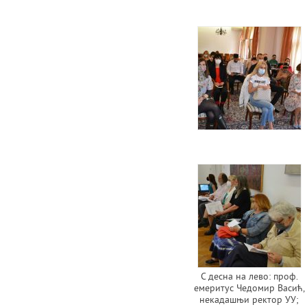
С десна на лево: проф.
емеритус Чедомир Васић,
некадашњи ректор УУ;