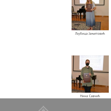
Љубица Јањетовић
Нина Савчић