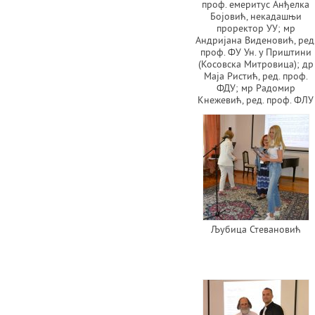
проф. емеритус Анђелка
Бојовић, некадашњи
проректор УУ; мр
Андријана Виденовић, ред
проф. ФУ Ун. у Приштини
(Косовска Митровица); др
Маја Ристић, ред. проф.
ФДУ; мр Радомир
Кнежевић, ред. проф. ФЛУ
Љубица Стевановић