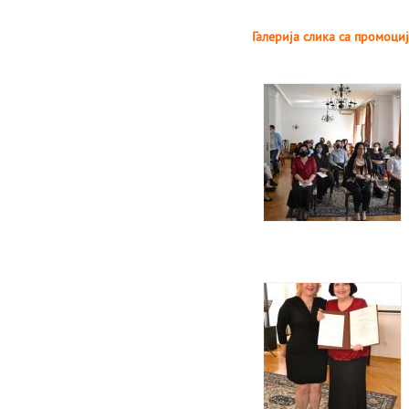
Галерија слика са промоц