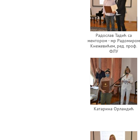
Радослав Тадић са
ментором - мр Радомиром
Кнежевићем, ред. проф.
ФЛУ
Катарина Орландић