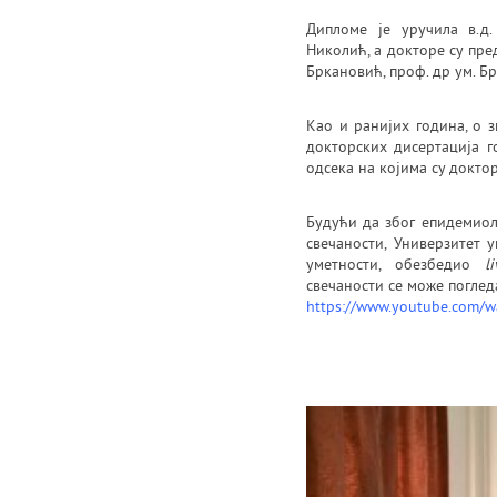
Дипломе је уручила в.д.
Николић, а докторе су пре
Бркановић, проф. др ум. Б
Као и ранијих година, о 
докторских дисертација г
одсека на којима су докто
Будући да због епидемиол
свечаности, Универзитет 
уметности, обезбедио
l
свечаности се може поглед
https://www.youtube.com/