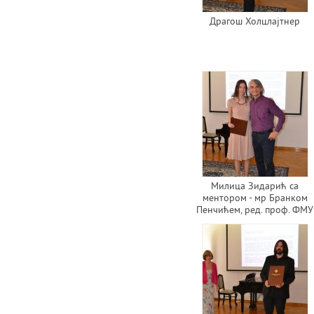
Драгош Холцлајтнер
Милица Зидарић са
ментором - мр Бранком
Пенчићем, ред. проф. ФМУ