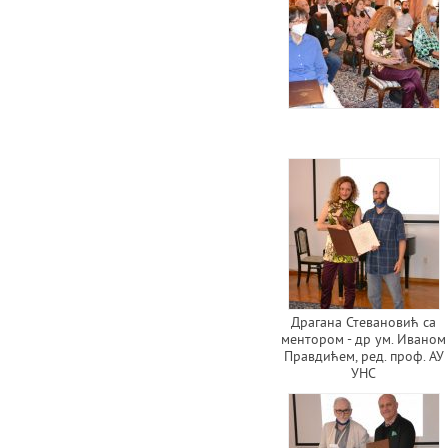
Драгана Стевановић са
ментором - др ум. Иваном
Правдићем, ред. проф. АУ
УНС