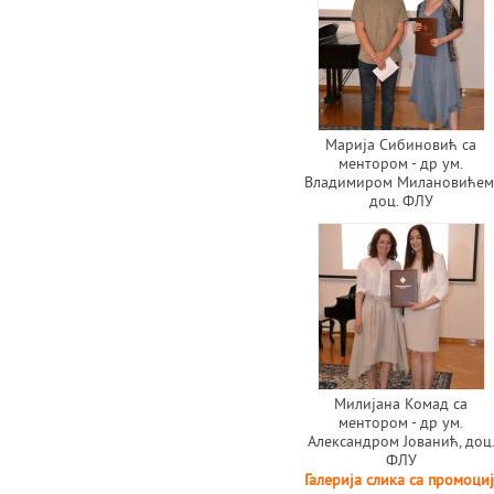
Марија Сибиновић са
ментором - др ум.
Владимиром Милановићем
доц. ФЛУ
Милијана Комад са
ментором - др ум.
Александром Јованић, доц
ФЛУ
Галерија слика са промоц