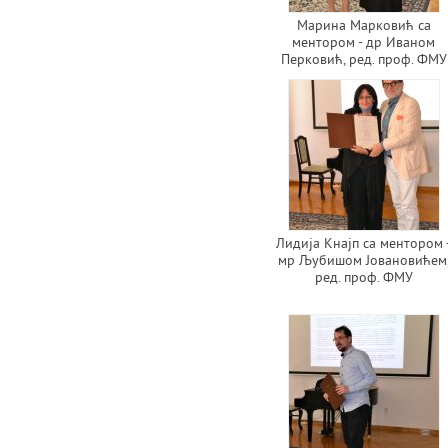
Марина Марковић са
ментором - др Иваном
Перковић, ред. проф. ФМУ
Лидија Кнајп са ментором 
мр Љубишом Јовановићем
ред. проф. ФМУ