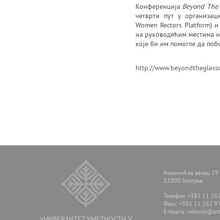
Конференција
Beyond The 
четврти пут у организац
Women Rectors Platform) и
на руководећим местима на
које би им помогле да побо
http://www.beyondtheglass
Косанчићев венац 29
11000 Београд
Телефон: +381 11 26
Факс: +381 11 262 9
E-пошта:
rektorat@arts
УНИВЕРЗИТЕТ УМЕТНОСТИ У