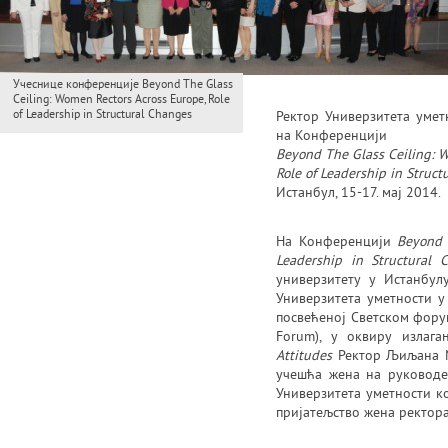
Учеснице конференције Beyond The Glass
Ceiling: Women Rectors Across Europe, Role
of Leadership in Structural Changes
Ректор Универзитета уме
на Конференцији
Beyond The Glass Ceiling: W
Role of Leadership in Struc
Истанбул, 15-17. мај 2014.
На Конференцији
Beyond 
Leadership in Structural 
универзитету у Истанбулу 
Универзитета уметности 
посвећеној Светском форум
Forum), у оквиру излаг
Attitudes
Ректор Љиљана М
учешћа жена на руководе
Универзитета уметности ко
пријатељство жена ректора