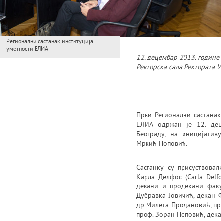
Регионални састанак институција
уметности ЕЛИА
12. децембар 2013. године
Ректорска сала Ректората 
Први Регионални састана
ЕЛИА одржан је 12. дец
Београду, на иницијати
Мркић Поповић.
Састанку су присуствов
Карла Делфос (Carla Delf
декани и продекани факу
Дубравка Јовичић, декан 
др Милета Продановић, про
проф. Зоран Поповић, дека