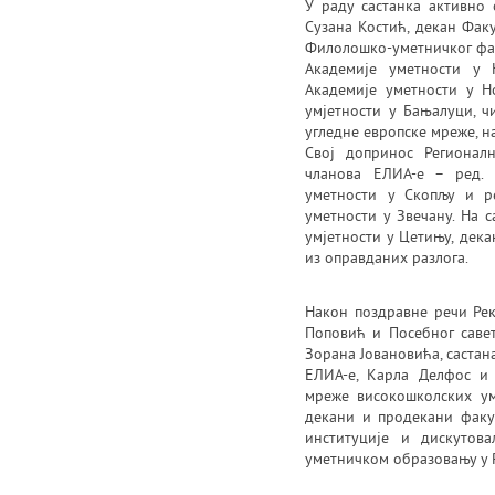
У раду састанка активно 
Сузана Костић, декан Фак
Филолошко-уметничког факу
Академије уметности у 
Академије уметности у Н
умјетности у Бањалуци, ч
угледне европске мреже, н
Свој допринос Регионал
чланова ЕЛИА-е – ред. 
уметности у Скопљу и р
уметности у Звечану. На 
умјетности у Цетињу, дека
из оправданих разлога.
Након поздравне речи Ре
Поповић и Посебног савет
Зорана Јовановића, састана
ЕЛИА-е, Карла Делфос и 
мреже високошколских уме
декани и продекани факул
институције и дискутов
уметничком образовању у 