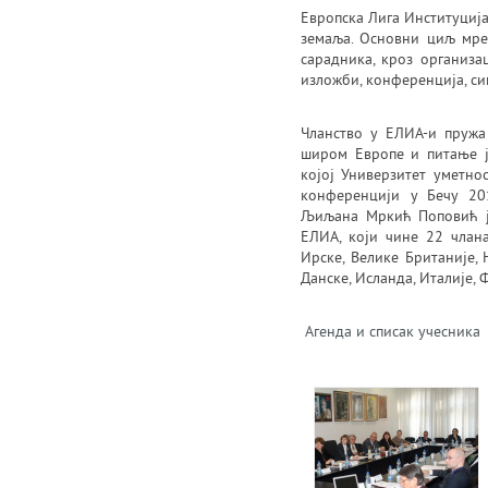
Европска Лига Институција
земаља. Основни циљ мре
сарадника, кроз организа
изложби, конференција, си
Чланство у ЕЛИА-и пружа
широм Европе и питање ј
којој Универзитет уметно
конференцији у Бечу 20
Љиљана Мркић Поповић је
ЕЛИА, који чине 22 члана
Ирске, Велике Британије, 
Данске, Исланда, Италије, 
Агенда и списак учесника