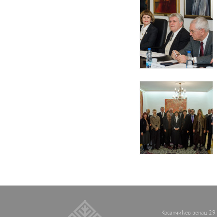
Косанчићев венац 29