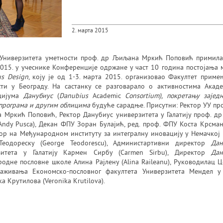
2. марта 2015
 Универзитета уметности проф. др Љиљана Мркић Поповић примила 
015. у учеснике Конференције одржане у част 10 година постојања 
s Design
, коју је од 1-3. марта 2015. организовао Факултет прим
сти у Београду. На састанку се разговарало о активностима Акаде
цијума
Данубиус
(
Danubius
Academic
Consortium), покретању зајед
програма и другим облицима
будуће сарадње. Присутни: Ректор УУ пр
Мркић Поповић, Ректор Данубиус универзитета у Галатију проф. др
Andy Pusca), Декан ФПУ Зоран Булајић, ред. проф. ФПУ Коста Крсма
р на Међународном институту за интегралну иновацију у Немачкој 
еодореску (George Teodorescu), Администартивни директор
Дан
зитета у Галатију Кармен Сирбу (Carmen Sirbu), Директор
Дан
одне пословне школе Алина Рајлену (Alina Raileanu), Руководилац 
раживања Економско-пословног факултета Универзитета Мендел у
а Крутилова (Veronika Krutilova).