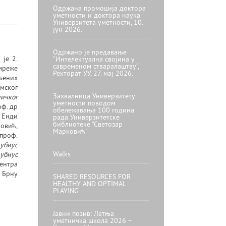
Одржана промоција доктора
уметности и доктора наука
Универзитета уметности, 10.
јун 2026.
Одржано је предавање
је 2.
“Интелектуална својина у
савременом стваралаштву”,
мреже
Ректорат УУ, 27. мај 2026.
ењених
мског
Захвалница Универзитету
ничког
уметности поводом
оф. др
обележавања 100 година
 Енди
рада Универзитетске
библиотеке “Светозар
новић,
Марковић”
проф.
убиус
Walks
убиус
Центра
 Брну
SHARED RESOURCES FOR
HEALTHY AND OPTIMAL
PLAYING
Јавни позив: Летња
уметничка школа 2026 –