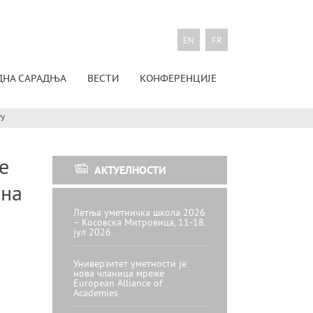
EN
FR
ДНА САРАДЊА
ВЕСТИ
КОНФЕРЕНЦИЈЕ
УУ
е
АКТУЕЛНОСТИ
ина
Летња уметничка школа 2026
– Косовска Митровица, 11-18.
јул 2026.
Универзитет уметности је
нова чланица мреже
European Alliance of
Academies