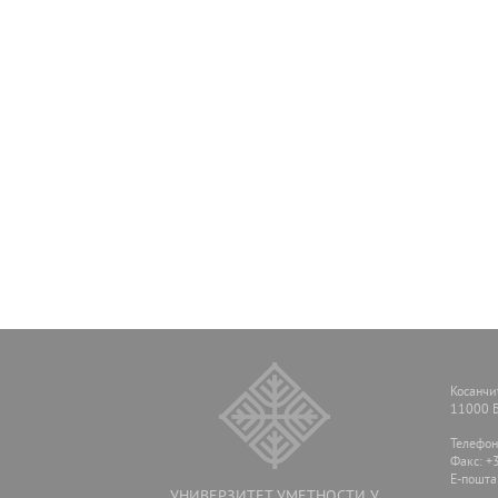
Косанчи
11000 Б
Телефон
Факс: +
E-пошта
УНИВЕРЗИТЕТ УМЕТНОСТИ У