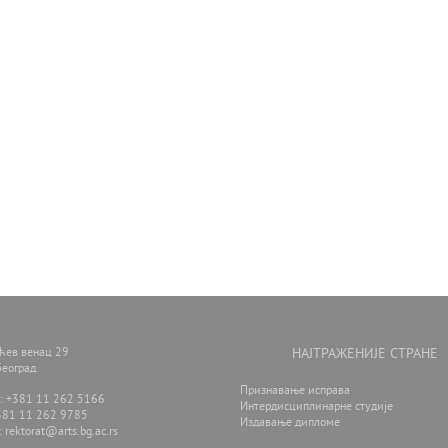
ћев венац 29
НАЈТРАЖЕНИЈЕ СТРАНЕ
еоград
Признавање исправа
: +381 11 262 5166
Интердисциплинарне студије
381 11 262 9785
Издавање дипломе
:
rektorat@arts.bg.ac.rs