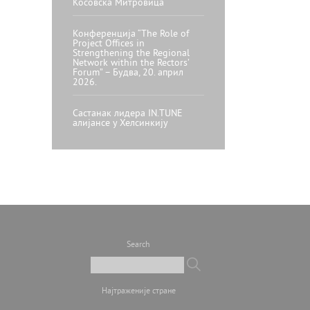
Косовска Митровица
Конференција “The Role of
Project Offices in
Strengthening the Regional
Network within the Rectors’
Forum” – Будва, 20. април
2026.
Састанак лидера IN.TUNE
алијансе у Хелсинкију
Search
Најтраженије стране