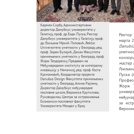
Кармен Сирбу, Aдминистартивни
директор Данубиус универзитета у
Галатију, проф. др Енди Пуска, Ректор
Ректор
Данубиус универзитета у Галатију, проф.
марта 2
др Љиљана Мркић Поповић, Rektor
Danubiu
Univerзитета уметности у Београду, ред.
уметно
проф. Зоран Булајић, Декан Факултета
примењених уметности у Београду, проф.
конзор
Жорж Теодореску, Предавач на
мастер 
Међународном институту за интегралну
Љиљана 
иновацију у Немачкој, ред. проф. Коста
Пуска (
Крсмановић, Координатор пројекта
Danubus Design Факултета примењених
Професо
уметности у Београду, Алина Рајлену,
Жорж Т
Директор Данубиус међународне
универ
пословне школе, Вероника Крутилова,
Руководилац Центра за истраживања
међунар
Економско-пословног факултета
за ист
Универзитета Мендел у Брну
Вероник